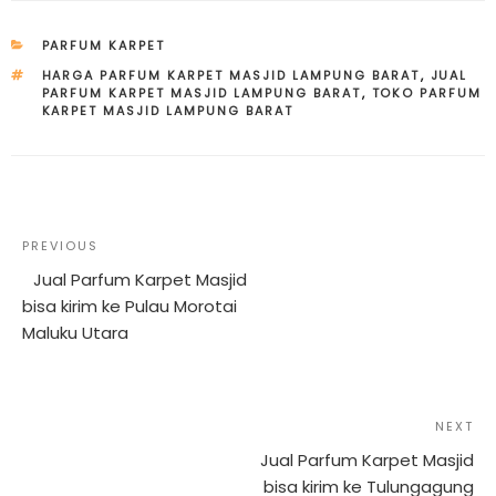
CATEGORIES
PARFUM KARPET
TAGS
HARGA PARFUM KARPET MASJID LAMPUNG BARAT
,
JUAL
PARFUM KARPET MASJID LAMPUNG BARAT
,
TOKO PARFUM
KARPET MASJID LAMPUNG BARAT
Post
Previous
PREVIOUS
navigation
Post
Jual Parfum Karpet Masjid
bisa kirim ke Pulau Morotai
Maluku Utara
Ne
NEXT
Po
Jual Parfum Karpet Masjid
bisa kirim ke Tulungagung