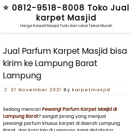
Skip
⭐ 0812-9518-8008 Toko Jual
to
karpet Masjid
content
Harga Karpet Masjid Turki dan Lokal Tebal Murah
Jual Parfum Karpet Masjid bisa
kirim ke Lampung Barat
Lampung
Posted
21 November 2021
By
karpetmasjid
on
Sedang mencari
Pewangi Parfum Karpet Masjid di
Lampung Barat
? sangat jarang yang menjual
pewangi parfum khusus karpet di daerah Lampung
Barat dan kota lain di Lampung, kami distributor