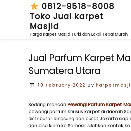
Skip
0812-9518-8008
to
Toko Jual karpet
content
Masjid
Harga Karpet Masjid Turki dan Lokal Tebal Murah
Jual Parfum Karpet Mas
Sumatera Utara
Posted
10 February 2022
By
karpetmasj
on
Sedang mencari
Pewangi Parfum Karpet Masj
pewangi parfum khusus karpet di daerah Sam
distributor langsung dari pusat Jakarta si
dan bisa kirim ke Samosir silahkan kontak k