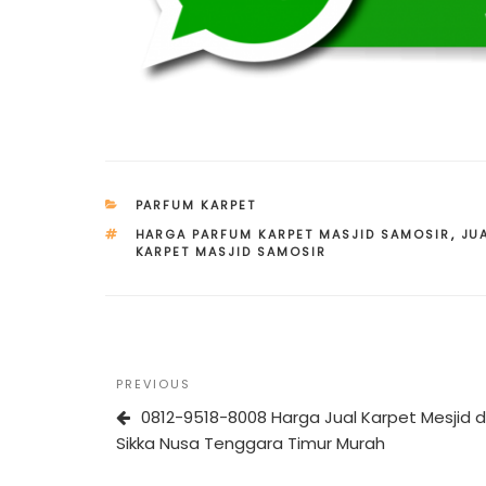
CATEGORIES
PARFUM KARPET
TAGS
HARGA PARFUM KARPET MASJID SAMOSIR
,
JU
KARPET MASJID SAMOSIR
Post
Previous
PREVIOUS
navigation
Post
0812-9518-8008 Harga Jual Karpet Mesjid d
Sikka Nusa Tenggara Timur Murah