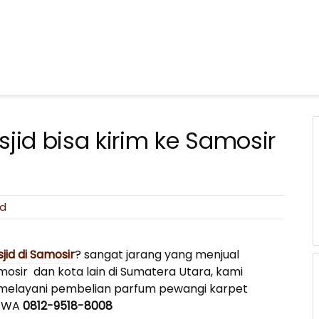
jid bisa kirim ke Samosir
id
id di Samosir
? sangat jarang yang menjual
osir dan kota lain di Sumatera Utara, kami
ap melayani pembelian parfum pewangi karpet
e WA
0812-9518-8008