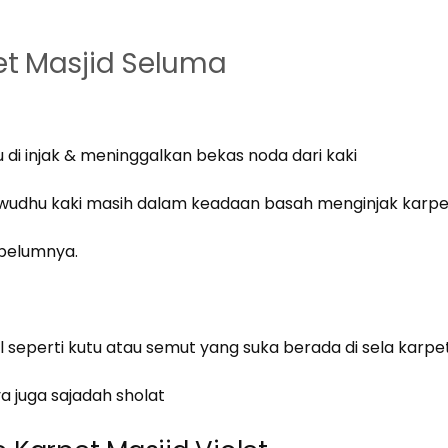
et Masjid Seluma
u di injak & meninggalkan bekas noda dari kaki
rwudhu kaki masih dalam keadaan basah menginjak karpe
ebelumnya.
cil seperti kutu atau semut yang suka berada di sela karpet
 juga sajadah sholat