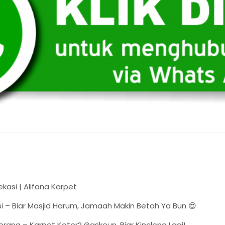
ekasi | Alifana Karpet
i – Biar Masjid Harum, Jamaah Makin Betah Ya Bun 😍
rang – Karpet Kotor? Gaskeun, Biar Kinclong Lagi!