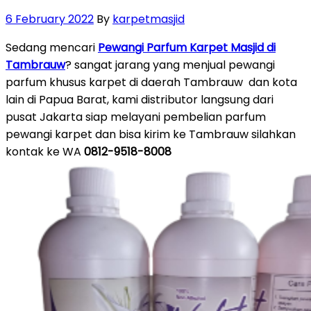
Posted
6 February 2022
By
karpetmasjid
on
Sedang mencari
Pewangi Parfum Karpet Masjid di
Tambrauw
? sangat jarang yang menjual pewangi
parfum khusus karpet di daerah Tambrauw dan kota
lain di Papua Barat, kami distributor langsung dari
pusat Jakarta siap melayani pembelian parfum
pewangi karpet dan bisa kirim ke Tambrauw silahkan
kontak ke WA
0812-9518-8008