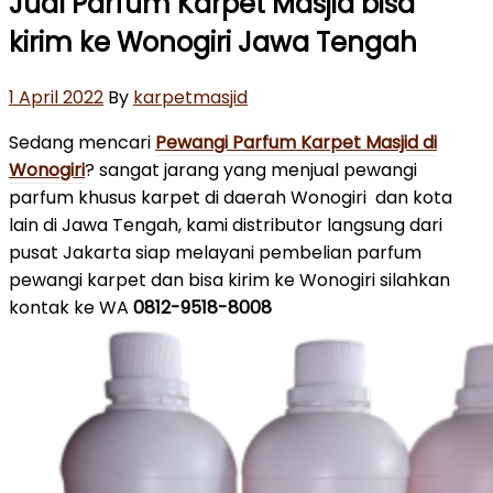
Jual Parfum Karpet Masjid bisa
kirim ke Wonogiri Jawa Tengah
Posted
1 April 2022
By
karpetmasjid
on
Sedang mencari
Pewangi Parfum Karpet Masjid di
Wonogiri
? sangat jarang yang menjual pewangi
parfum khusus karpet di daerah Wonogiri dan kota
lain di Jawa Tengah, kami distributor langsung dari
pusat Jakarta siap melayani pembelian parfum
pewangi karpet dan bisa kirim ke Wonogiri silahkan
kontak ke WA
0812-9518-8008