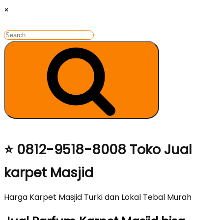
×
Search
for:
Search
Skip
⭐ 0812-9518-8008 Toko Jual
to
karpet Masjid
content
Harga Karpet Masjid Turki dan Lokal Tebal Murah