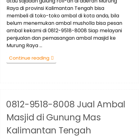
atau sajadah gulung roll-an di daerah Murung
Raya di provinsi Kalimantan Tengah bisa
membeli di toko-toko ambal di kota anda, bila
belum menemukan ambal musholla bisa pesan
ambal kekami di 0812-9518-8008 Siap melayani
penjualan dan pemasangan ambal masjid ke
Murung Raya …
“0812-
Continue reading
9518-
8008
Jual
Ambal
Masjid
di
0812-9518-8008 Jual Ambal
Murung
Raya
Masjid di Gunung Mas
Kalimantan
Tengah”
Kalimantan Tengah