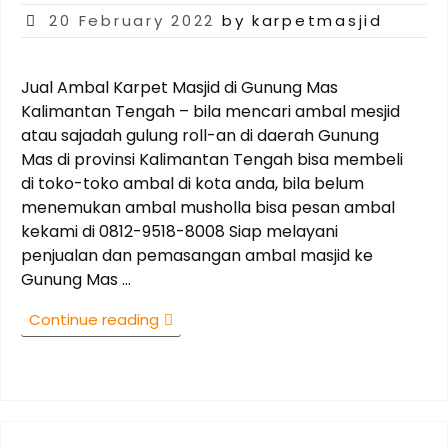
Posted
20 February 2022
by karpetmasjid
on
Jual Ambal Karpet Masjid di Gunung Mas
Kalimantan Tengah – bila mencari ambal mesjid
atau sajadah gulung roll-an di daerah Gunung
Mas di provinsi Kalimantan Tengah bisa membeli
di toko-toko ambal di kota anda, bila belum
menemukan ambal musholla bisa pesan ambal
kekami di 0812-9518-8008 Siap melayani
penjualan dan pemasangan ambal masjid ke
Gunung Mas …
“0812-
Continue reading
9518-
8008
Jual
Ambal
Masjid