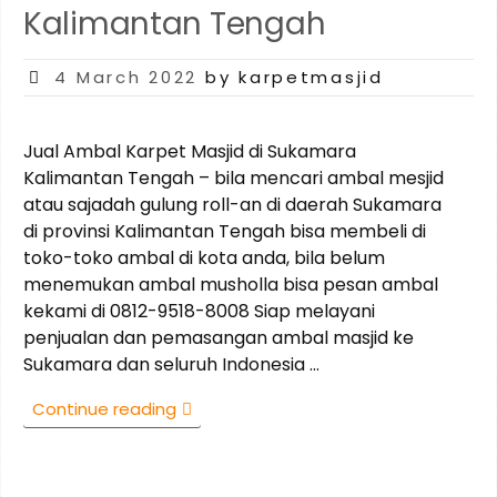
Tengah”
Kalimantan Tengah
Posted
4 March 2022
by karpetmasjid
on
Jual Ambal Karpet Masjid di Sukamara
Kalimantan Tengah – bila mencari ambal mesjid
atau sajadah gulung roll-an di daerah Sukamara
di provinsi Kalimantan Tengah bisa membeli di
toko-toko ambal di kota anda, bila belum
menemukan ambal musholla bisa pesan ambal
kekami di 0812-9518-8008 Siap melayani
penjualan dan pemasangan ambal masjid ke
Sukamara dan seluruh Indonesia …
“0812-
Continue reading
9518-
8008
Jual