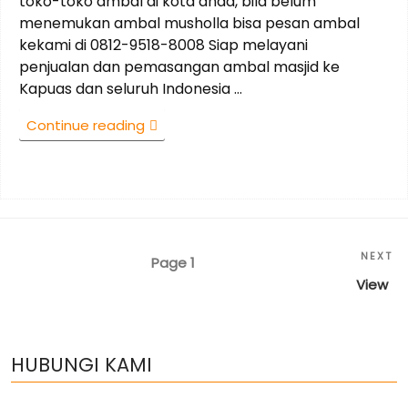
toko-toko ambal di kota anda, bila belum
menemukan ambal musholla bisa pesan ambal
kekami di 0812-9518-8008 Siap melayani
penjualan dan pemasangan ambal masjid ke
Kapuas dan seluruh Indonesia …
“0812-
Continue reading
9518-
8008
Jual
Ambal
Masjid
di
Posts
Ne
NEXT
Page
1
Kapuas
Po
Kalimantan
View
pagination
Tengah”
HUBUNGI KAMI