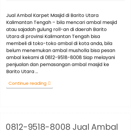
on
Jual Ambal Karpet Masjid di Barito Utara
Kalimantan Tengah – bila mencari ambal mesjid
atau sajadah gulung roll-an di daerah Barito
Utara di provinsi Kalimantan Tengah bisa
membeli di toko-toko ambal di kota anda, bila
belum menemukan ambal musholla bisa pesan
ambal kekami di 0812-9518-8008 Siap melayani
penjualan dan pemasangan ambal masjid ke
Barito Utara …
“0812-
Continue reading
9518-
8008
Jual
Ambal
Masjid
di
0812-9518-8008 Jual Ambal
Barito