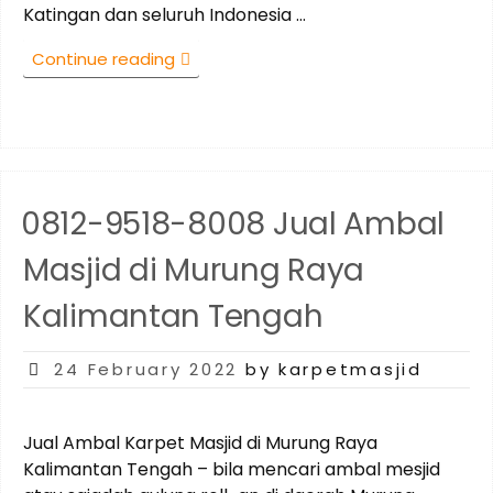
Katingan dan seluruh Indonesia …
“0812-
Continue reading
9518-
8008
Jual
Ambal
Masjid
di
0812-9518-8008 Jual Ambal
Katingan
Kalimantan
Masjid di Murung Raya
Tengah”
Kalimantan Tengah
Posted
24 February 2022
by karpetmasjid
on
Jual Ambal Karpet Masjid di Murung Raya
Kalimantan Tengah – bila mencari ambal mesjid