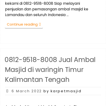
kekami di 0812-9518-8008 Siap melayani
penjualan dan pemasangan ambal masjid ke
Lamandau dan seluruh Indonesia …
“0812-
Continue reading
9518-
8008
Jual
Ambal
Masjid
di
0812-9518-8008 Jual Ambal
Lamandau
Kalimantan
Masjid di waringin Timur
Tengah”
Kalimantan Tengah
Posted
6 March 2022
by karpetmasjid
on