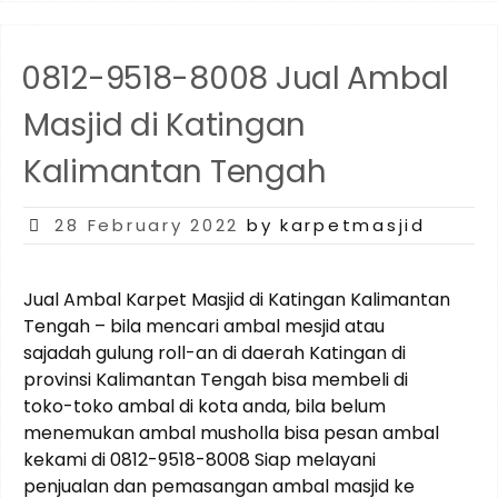
Ambal
Masjid
di
0812-9518-8008 Jual Ambal
Sukamara
Kalimantan
Masjid di Katingan
Tengah”
Kalimantan Tengah
Posted
28 February 2022
by karpetmasjid
on
Jual Ambal Karpet Masjid di Katingan Kalimantan
Tengah – bila mencari ambal mesjid atau
sajadah gulung roll-an di daerah Katingan di
provinsi Kalimantan Tengah bisa membeli di
toko-toko ambal di kota anda, bila belum
menemukan ambal musholla bisa pesan ambal
kekami di 0812-9518-8008 Siap melayani
penjualan dan pemasangan ambal masjid ke