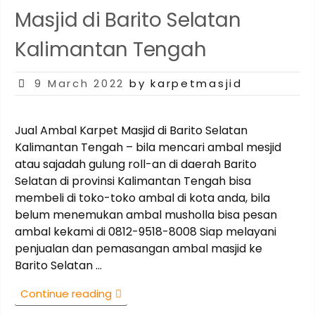
Utara
Masjid di Barito Selatan
Kalimantan
Tengah”
Kalimantan Tengah
Posted
9 March 2022
by karpetmasjid
on
Jual Ambal Karpet Masjid di Barito Selatan
Kalimantan Tengah – bila mencari ambal mesjid
atau sajadah gulung roll-an di daerah Barito
Selatan di provinsi Kalimantan Tengah bisa
membeli di toko-toko ambal di kota anda, bila
belum menemukan ambal musholla bisa pesan
ambal kekami di 0812-9518-8008 Siap melayani
penjualan dan pemasangan ambal masjid ke
Barito Selatan …
“0812-
Continue reading
9518-