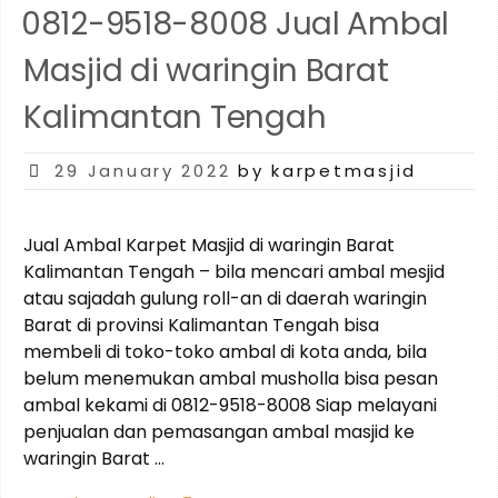
di
0812-9518-8008 Jual Ambal
Gunung
Mas
Masjid di waringin Barat
Kalimantan
Tengah”
Kalimantan Tengah
Posted
29 January 2022
by karpetmasjid
on
Jual Ambal Karpet Masjid di waringin Barat
Kalimantan Tengah – bila mencari ambal mesjid
atau sajadah gulung roll-an di daerah waringin
Barat di provinsi Kalimantan Tengah bisa
membeli di toko-toko ambal di kota anda, bila
belum menemukan ambal musholla bisa pesan
ambal kekami di 0812-9518-8008 Siap melayani
penjualan dan pemasangan ambal masjid ke
waringin Barat …