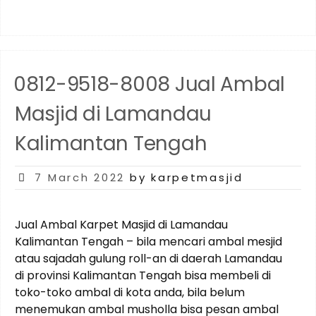
8008
Jual
Ambal
Masjid
di
0812-9518-8008 Jual Ambal
Barito
Selatan
Masjid di Lamandau
Kalimantan
Tengah”
Kalimantan Tengah
Posted
7 March 2022
by karpetmasjid
on
Jual Ambal Karpet Masjid di Lamandau
Kalimantan Tengah – bila mencari ambal mesjid
atau sajadah gulung roll-an di daerah Lamandau
di provinsi Kalimantan Tengah bisa membeli di
toko-toko ambal di kota anda, bila belum
menemukan ambal musholla bisa pesan ambal