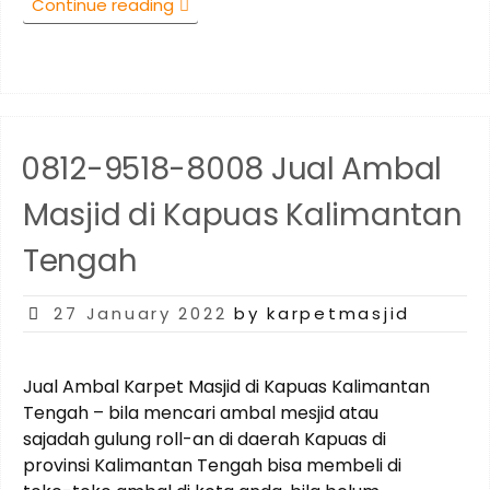
“0812-
Continue reading
9518-
8008
Jual
Ambal
Masjid
di
0812-9518-8008 Jual Ambal
waringin
Barat
Masjid di Kapuas Kalimantan
Kalimantan
Tengah”
Tengah
Posted
27 January 2022
by karpetmasjid
on
Jual Ambal Karpet Masjid di Kapuas Kalimantan
Tengah – bila mencari ambal mesjid atau
sajadah gulung roll-an di daerah Kapuas di
provinsi Kalimantan Tengah bisa membeli di