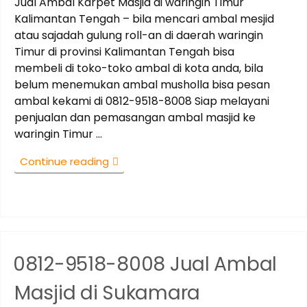
Jual Ambal Karpet Masjid di waringin Timur
Kalimantan Tengah – bila mencari ambal mesjid
atau sajadah gulung roll-an di daerah waringin
Timur di provinsi Kalimantan Tengah bisa
membeli di toko-toko ambal di kota anda, bila
belum menemukan ambal musholla bisa pesan
ambal kekami di 0812-9518-8008 Siap melayani
penjualan dan pemasangan ambal masjid ke
waringin Timur …
“0812-
Continue reading
9518-
8008
Jual
Ambal
Masjid
di
0812-9518-8008 Jual Ambal
waringin
Timur
Masjid di Sukamara
Kalimantan