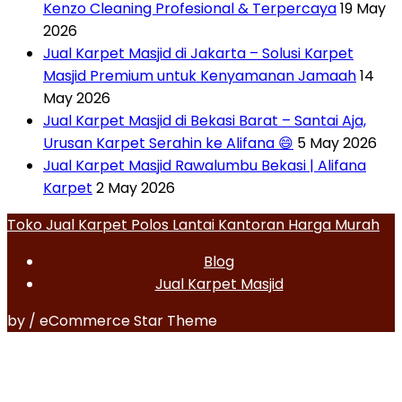
Kenzo Cleaning Profesional & Terpercaya
19 May
2026
Jual Karpet Masjid di Jakarta – Solusi Karpet
Masjid Premium untuk Kenyamanan Jamaah
14
May 2026
Jual Karpet Masjid di Bekasi Barat – Santai Aja,
Urusan Karpet Serahin ke Alifana 😄
5 May 2026
Jual Karpet Masjid Rawalumbu Bekasi | Alifana
Karpet
2 May 2026
Toko Jual Karpet Polos Lantai Kantoran Harga Murah
Blog
Jual Karpet Masjid
by / eCommerce Star Theme