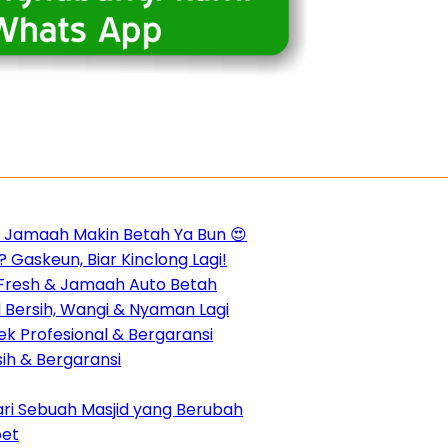
m, Jamaah Makin Betah Ya Bun 😍
 Gaskeun, Biar Kinclong Lagi!
n Fresh & Jamaah Auto Betah
d Bersih, Wangi & Nyaman Lagi
k Profesional & Bergaransi
sih & Bergaransi
dari Sebuah Masjid yang Berubah
pet