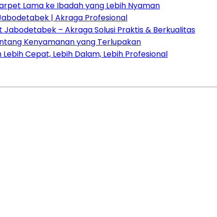
 Karpet Lama ke Ibadah yang Lebih Nyaman
Jabodetabek | Akraga Profesional
Jabodetabek – Akraga Solusi Praktis & Berkualitas
 tentang Kenyamanan yang Terlupakan
Lebih Cepat, Lebih Dalam, Lebih Profesional