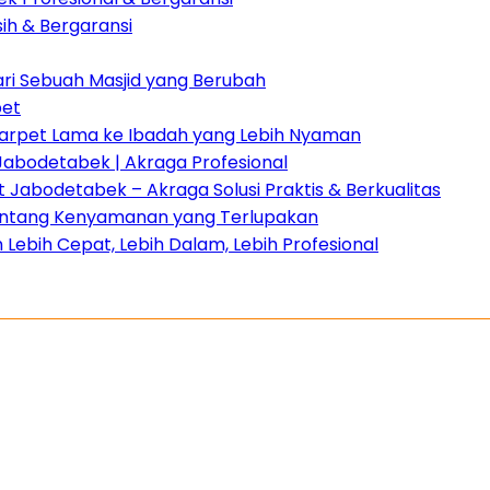
sih & Bergaransi
dari Sebuah Masjid yang Berubah
pet
 Karpet Lama ke Ibadah yang Lebih Nyaman
Jabodetabek | Akraga Profesional
Jabodetabek – Akraga Solusi Praktis & Berkualitas
 tentang Kenyamanan yang Terlupakan
Lebih Cepat, Lebih Dalam, Lebih Profesional