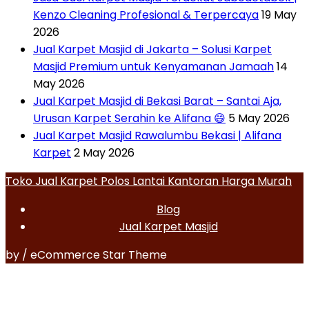
Kenzo Cleaning Profesional & Terpercaya
19 May
2026
Jual Karpet Masjid di Jakarta – Solusi Karpet
Masjid Premium untuk Kenyamanan Jamaah
14
May 2026
Jual Karpet Masjid di Bekasi Barat – Santai Aja,
Urusan Karpet Serahin ke Alifana 😄
5 May 2026
Jual Karpet Masjid Rawalumbu Bekasi | Alifana
Karpet
2 May 2026
Toko Jual Karpet Polos Lantai Kantoran Harga Murah
Blog
Jual Karpet Masjid
by / eCommerce Star Theme