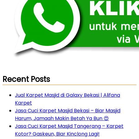
Recent Posts
Jual Karpet Masjid di Galaxy Bekasi | Alifana
Karpet
Jasa Cuci Karpet Masjid Bekasi – Biar Masjid
Harum, Jamaah Makin Betah Ya Bun 😍
Jasa Cuci Karpet Masjid Tangerang – Karpet
Kotor? Gaskeun, Biar Kinclong Lagi!